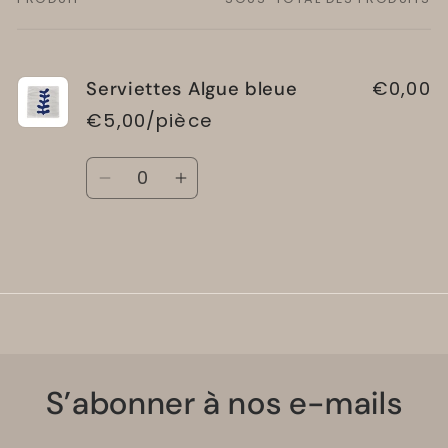
Votre
panier
€0,00
Serviettes Algue bleue
€5,00/pièce
Quantité
Réduire
Augmenter
la
la
quantité
quantité
Chargement
de
de
Default
Default
en
Title
Title
cours...
S’abonner à nos e-mails