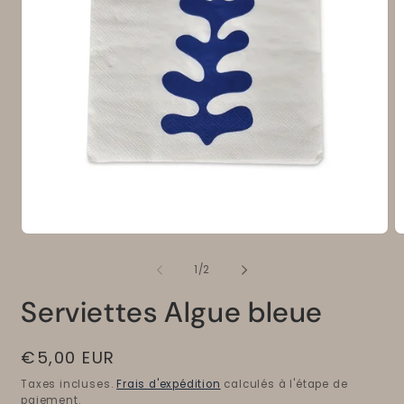
Ouvrir
O
le
le
média
m
de
1
/
2
1
2
dans
d
Serviettes Algue bleue
une
u
fenêtre
f
modale
m
Prix
€5,00 EUR
habituel
Taxes incluses.
Frais d'expédition
calculés à l'étape de
paiement.