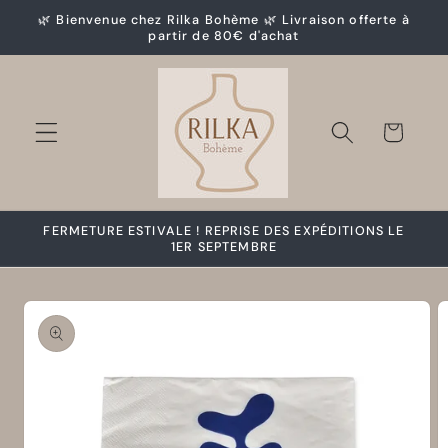
et
🌿 Bienvenue chez Rilka Bohème 🌿 Livraison offerte à
passer
partir de 80€ d'achat
au
contenu
Panier
FERMETURE ESTIVALE ! REPRISE DES EXPÉDITIONS LE
1ER SEPTEMBRE
Passer aux
informations
produits