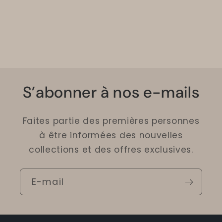
quantité
quantité
Chargement
de
de
Default
Default
en
Title
Title
cours...
S’abonner à nos e-mails
Faites partie des premières personnes
à être informées des nouvelles
collections et des offres exclusives.
E-mail