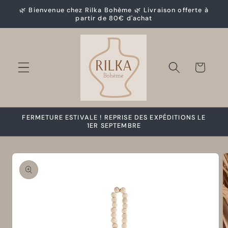
et
🌿 Bienvenue chez Rilka Bohème 🌿 Livraison offerte à
passer
partir de 80€ d'achat
au
contenu
Panier
FERMETURE ESTIVALE ! REPRISE DES EXPÉDITIONS LE
1ER SEPTEMBRE
Passer aux
informations
produits