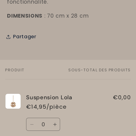
fonctionnalité.
DIMENSIONS
: 70 cm x 28 cm
Partager
PRODUIT
SOUS-TOTAL DES PRODUITS
Votre
panier
€0,00
Suspension Lola
€14,95/pièce
Quantité
Réduire
Augmenter
la
la