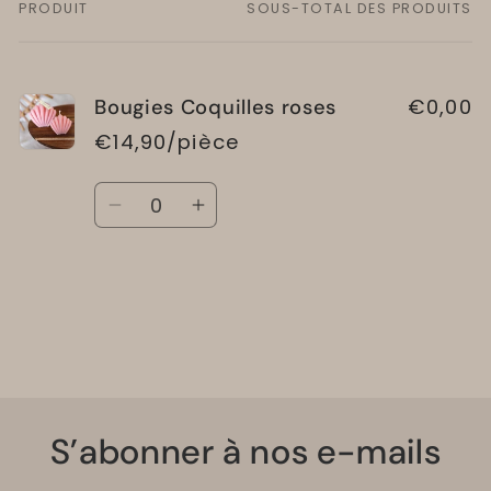
PRODUIT
SOUS-TOTAL DES PRODUITS
Votre
panier
€0,00
Bougies Coquilles roses
€14,90/pièce
Quantité
Réduire
Augmenter
la
la
quantité
quantité
Chargement
de
de
Default
Default
en
Title
Title
cours...
S’abonner à nos e-mails