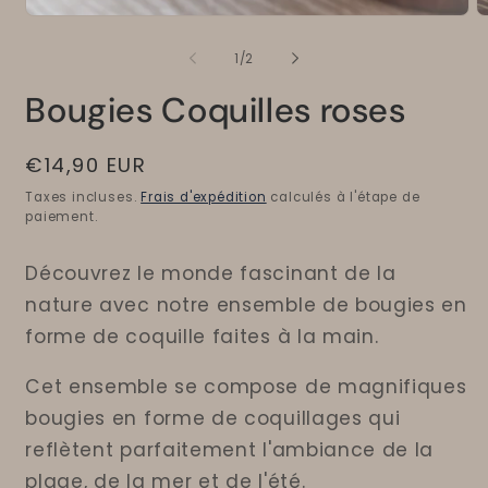
Ouvrir
O
le
le
média
m
de
1
/
2
1
2
dans
d
Bougies Coquilles roses
une
u
fenêtre
f
modale
m
Prix
€14,90 EUR
habituel
Taxes incluses.
Frais d'expédition
calculés à l'étape de
paiement.
Découvrez le monde fascinant de la
nature avec notre ensemble de bougies en
forme de coquille faites à la main.
Cet ensemble se compose de magnifiques
bougies en forme de coquillages qui
reflètent parfaitement l'ambiance de la
plage, de la mer et de l'été.