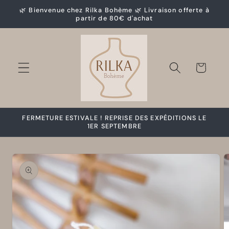
et
🌿 Bienvenue chez Rilka Bohème 🌿 Livraison offerte à
passer
partir de 80€ d'achat
au
contenu
Panier
FERMETURE ESTIVALE ! REPRISE DES EXPÉDITIONS LE
1ER SEPTEMBRE
Passer aux
informations
produits